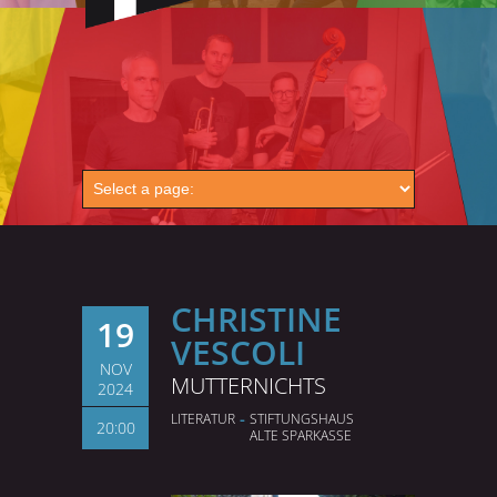
CHRISTINE
19
VESCOLI
NOV
MUTTERNICHTS
2024
-
LITERATUR
STIFTUNGS­HAUS
20:00
ALTE SPARKASSE