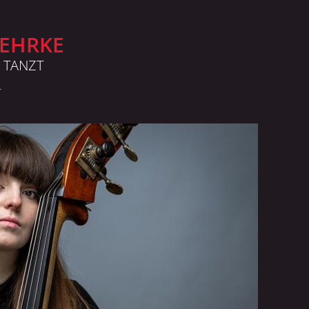
EHRKE
S TANZT
L