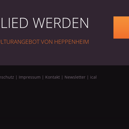
GLIED WERDEN
KULTURANGEBOT VON HEPPENHEIM
nschutz
|
Impressum
|
Kontakt
|
Newsletter
|
ical