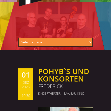
POHYB`S UND
01
KONSORTEN
DEZ
FREDERICK
2025
-
KINDERTHEATER
SAALBAU-KINO
10:30