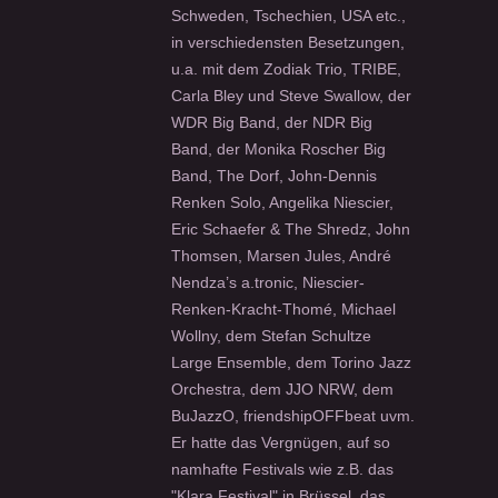
Schweden, Tschechien, USA etc.,
in verschiedensten Besetzungen,
u.a. mit dem Zodiak Trio, TRIBE,
Carla Bley und Steve Swallow, der
WDR Big Band, der NDR Big
Band, der Monika Roscher Big
Band, The Dorf, John-Dennis
Renken Solo, Angelika Niescier,
Eric Schaefer & The Shredz, John
Thomsen, Marsen Jules, André
Nendza’s a.tronic, Niescier-
Renken-Kracht-Thomé, Michael
Wollny, dem Stefan Schultze
Large Ensemble, dem Torino Jazz
Orchestra, dem JJO NRW, dem
BuJazzO, friendshipOFFbeat uvm.
Er hatte das Vergnügen, auf so
namhafte Festivals wie z.B. das
"Klara Festival" in Brüssel, das