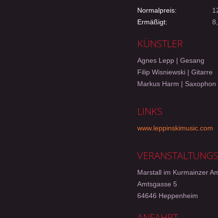
Normalpreis:
12
Ermäßigt:
8,
KÜNSTLER
Agnes Lepp | Gesang
Filip Wisniewski | Gitarre
Markus Harm | Saxophon
LINKS
www.leppinskimusic.com
VERANSTALTUNG
Marstall im Kurmainzer A
Amtsgasse 5
64646 Heppenheim
ANFAHRT