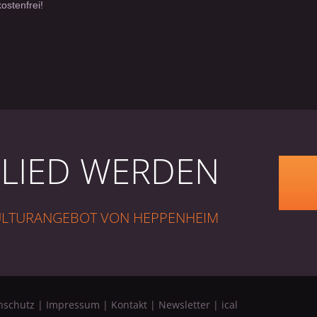
ostenfrei!
GLIED WERDEN
KULTURANGEBOT VON HEPPENHEIM
nschutz
|
Impressum
|
Kontakt
|
Newsletter
|
ical