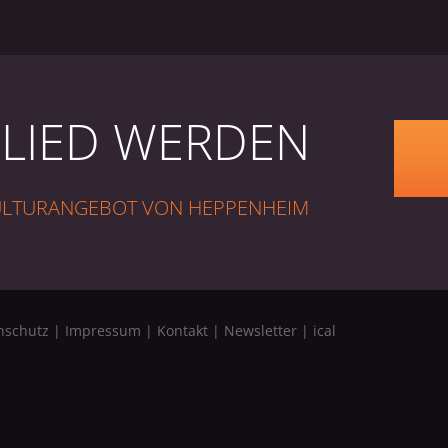
GLIED WERDEN
KULTURANGEBOT VON HEPPENHEIM
nschutz
|
Impressum
|
Kontakt
|
Newsletter
|
ical