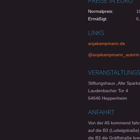
PREISE IN EURO
Normalpreis:
10
Ermäßigt:
6,
LINKS
anjakampmann.de
@anjakampmann_autorin
VERANSTALTUNG
Stiftungshaus „Alte Spark
Laudenbacher Tor 4
64646 Heppenheim
ANFAHRT
Von der A5 kommend fahren
auf die B3 (Ludwigstraße)
die B3 die Gräffstraße kre