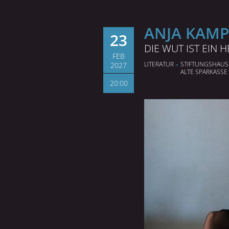
ANJA KAM
23
DIE WUT IST EIN 
FEB
-
LITERATUR
STIFTUNGS­HAUS
2027
ALTE SPARKASSE
20:00