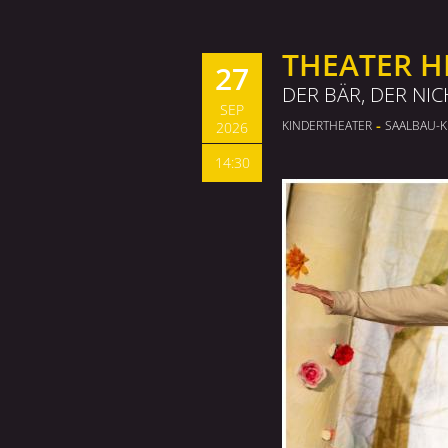
THEATER H
27
DER BÄR, DER NI
SEP
-
KINDERTHEATER
SAALBAU-K
2026
14:30