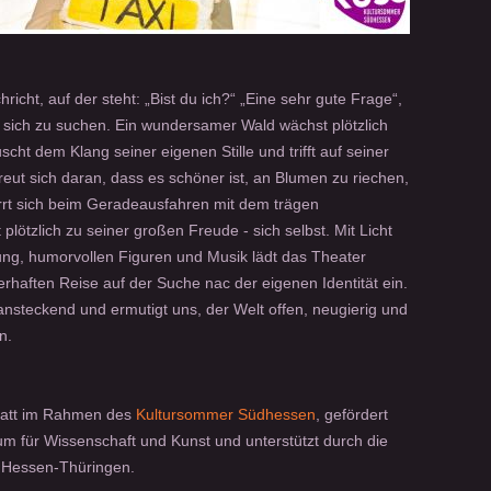
richt, auf der steht: „Bist du ich?“ „Eine sehr gute Frage“,
t sich zu suchen. Ein wundersamer Wald wächst plötzlich
cht dem Klang seiner eigenen Stille und trifft auf seiner
reut sich daran, dass es schöner ist, an Blumen zu riechen,
rirrt sich beim Geradeausfahren mit dem trägen
 plötzlich zu seiner großen Freude - sich selbst. Mit Licht
ung, humorvollen Figuren und Musik lädt das Theater
haften Reise auf der Suche nac der eigenen Identität ein.
ansteckend und ermutigt uns, der Welt offen, neugierig und
n.
statt im Rahmen des
Kultursommer Südhessen
, gefördert
m für Wissenschaft und Kunst und unterstützt durch die
g Hessen-Thüringen.