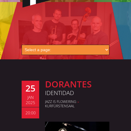
DORANTES
25
IDENTIDAD
JAN
-
JAZZ IS FLOWERING
2025
KURFÜRSTEN­SAAL
20:00