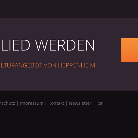
GLIED WERDEN
KULTURANGEBOT VON HEPPENHEIM
nschutz
|
Impressum
|
Kontakt
|
Newsletter
|
ical