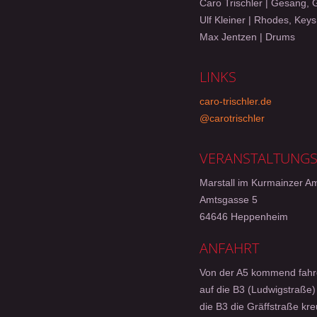
Caro Trischler | Gesang, G
Ulf Kleiner | Rhodes, Keys
Max Jentzen | Drums
LINKS
caro-trischler.de
@carotrischler
VERANSTALTUNG
Marstall im Kurmainzer A
Amtsgasse 5
64646 Heppenheim
ANFAHRT
Von der A5 kommend fahren
auf die B3 (Ludwigstraße)
die B3 die Gräffstraße kre