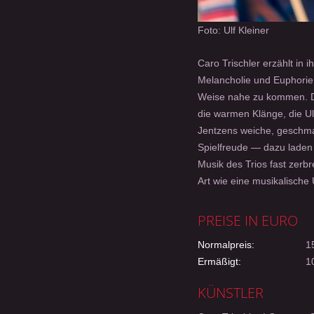
Foto: Ulf Kleiner
Caro Trischler erzählt in
Melancholie und Euphorie 
Weise nahe zu kommen. Das
die warmen Klänge, die U
Jentzens weiche, geschmac
Spielfreude — dazu laden b
Musik des Trios fast zerbr
Art wie eine musikalisch
PREISE IN EURO
Normalpreis:
15
Ermäßigt:
10
KÜNSTLER