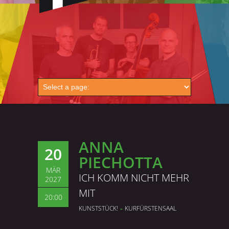
ANNA
20
PIECHOTTA
MÄR
ICH KOMM NICHT MEHR
2027
MIT
20:00
-
KUNSTSTÜCK!
KURFÜRSTEN­SAAL