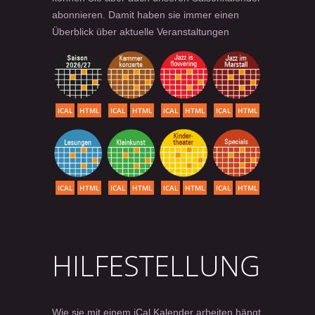
abonnieren. Damit haben sie immer einen
Überblick über aktuelle Veranstaltungen
ICAL
HTML
ICAL
HTML
ICAL
HTML
ICAL
HTML
ICAL
HTML
ICAL
HTML
ICAL
HTML
ICAL
HTML
HILFESTELLUNG
Wie sie mit einem iCal Kalender arbeiten hängt